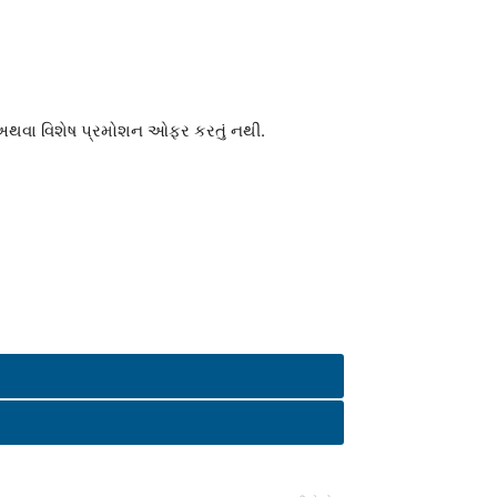
્ય અથવા વિશેષ પ્રમોશન ઓફર કરતું નથી.