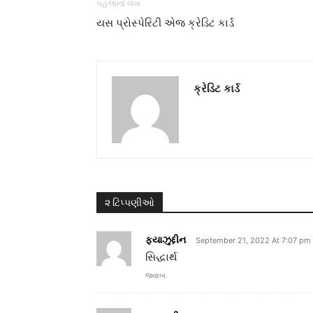
પહેલાંનો લેખ
યસ પ્રોસ્પેરિટી એજ ક્રેડિટ કાર્ડ
ક્રેડિટ કાર્ડ
૨ ટિપ્પણીઓ
ફયાઝુદ્દીન
September 21, 2022 At 7:07 pm
સિદ્ધાર્થ
જવાબ