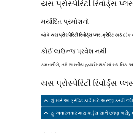
યસ પ્રોસ્પેરિટી રિવોર્ડ્સ પ્લ
મર્યાદિત પ્રમોશનો
જોકે
યસ પ્રોસ્પેરિટી રિવોર્ડ્સ પ્લસ ક્રેડિટ કાર્ડ
દરેક 
કોઈ લાઉન્જ પ્રવેશ નથી
કમનસીબે, તમે ભારતીય હવાઈમથકોમાં સ્થાનિક અને
યસ પ્રોસ્પેરિટી રિવોર્ડ્સ પ્
શું મારે આ ક્રેડિટ કાર્ડ માટે અરજી કરવી 
હું અવારનવાર મારા કાર્ડ્સ સાથે ઇંધણ ખરીદું 