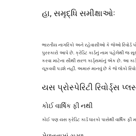
હા, સમૃદ્ધિ સમીક્ષાઓઃ
ભારતીય નાગરિકો અને રહેવાસીઓ કે જેઓ રિવોર્ડ 
પુરસ્કારો આપે છે. ક્રેડિટ કાર્ડનું નામ પહેલેથી જ સ
કરવા માટેના સૌથી સરળ કાર્ડ્સમાંનું એક છે. આ કાર
ચૂકવવી પડશે નહીં. અમારું માનવું છે કે જે લોકો રિવ
યસ પ્રોસ્પેરિટી રિવોર્ડ્સ પ્લ
કોઈ વાર્ષિક ફી નથી
કોઈ પણ યસ ક્રેડિટ કાર્ડ ધારકો પાસેથી વાર્ષિક ફી 