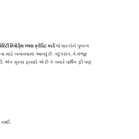
રિટી રિવોર્ડ્સ પ્લસ ક્રેડિટ કાર્ડ
જે ધારકોને પુષ્કળ
ા માટે બનાવવામાં આવ્યું છે. તદુપરાંત, તે મંજૂર
ી. એક મુખ્ય ફાયદો એ છે કે તમારે વાર્ષિક ફી પણ
 નથી.