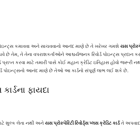
પોઇન્ટ્સ કમાવવા અને સાચવવાનો આનંદ માણે છે તે ખરેખર ગમશે
યસ પ્રોસ્પે
ૂચવે છે તેમ, તે તેના વપરાશકર્તાઓને આશ્ચર્યજનક રિવોર્ડ પોઇન્ટ્સ પ્રદાન કરવ
્ડ પ્રાપ્ત કરવા માટે તમારી પાસે કોઈ મહાન ક્રેડિટ ઇતિહાસ હોવો જરૂરી નથ
ોર્ડ પોઇન્ટ્સનો આનંદ માણે છે તેઓ આ કાર્ડનો સંપૂર્ણ લાભ લઈ શકે છે.
સ કાર્ડના ફાયદા
માટે શુલ્ક લેતા નથી અને
યસ પ્રોસ્પેરિટી રિવોર્ડ્સ પ્લસ ક્રેડિટ કાર્ડ
તે અપવાદ