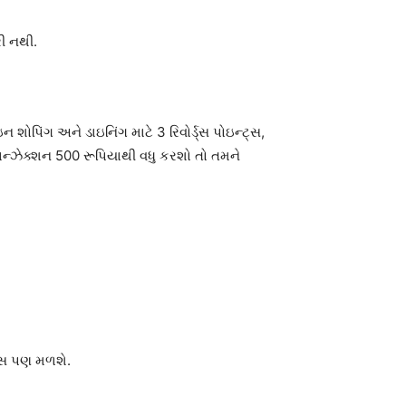
રી નથી.
 શોપિંગ અને ડાઇનિંગ માટે 3 રિવોર્ડ્સ પોઇન્ટ્સ,
્રાન્ઝેક્શન 500 રૂપિયાથી વધુ કરશો તો તમને
્ટ્સ પણ મળશે.