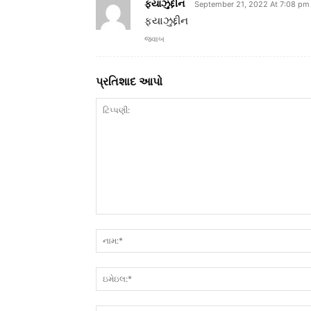
ફયાઝુદ્દીન
September 21, 2022 At 7:08 pm
ફયાઝુદ્દીન
જવાબ
પ્રતિશાદ આપો