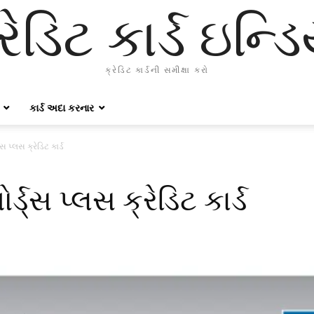
રેડિટ કાર્ડ ઇન્ડ
ક્રેડિટ કાર્ડની સમીક્ષા કરો
કાર્ડ અદા કરનાર
્સ પ્લસ ક્રેડિટ કાર્ડ
ર્ડ્સ પ્લસ ક્રેડિટ કાર્ડ