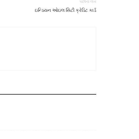
પછીનો લેખ
ઇન્ડિયન ઓઇલ સિટી ક્રેડિટ કાર્ડ