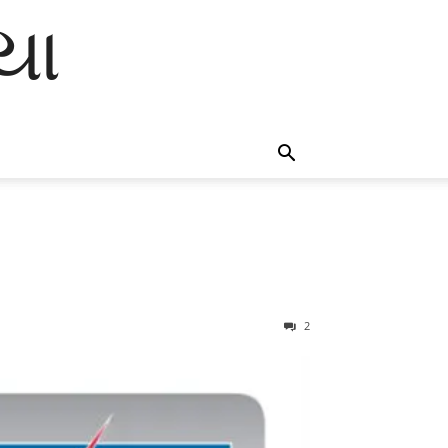
િયા
2