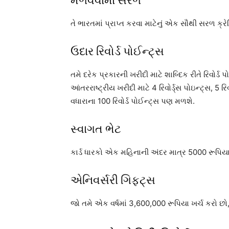
મેળવવામાં સરળ
તે ભારતમાં પ્રાપ્ત કરવા માટેનું એક સૌથી સરળ ક્રેડિ
ઉદાર રિવોર્ડ પોઈન્ટ્સ
તમે દરેક પ્રકારની ખરીદી માટે શાબ્દિક રીતે રિવોર્
આંતરરાષ્ટ્રીય ખરીદી માટે 4 રિવોર્ડ્સ પોઇન્ટ્સ, 
વધારાના 100 રિવોર્ડ પોઈન્ટ્સ પણ મળશે.
સ્વાગત ભેટ
કાર્ડ ધારકો એક મહિનાની અંદર માત્ર 5000 રૂપિયા
એનિવર્સરી ગિફ્ટ્સ
જો તમે એક વર્ષમાં 3,600,000 રૂપિયા ખર્ચ કરો છો, 