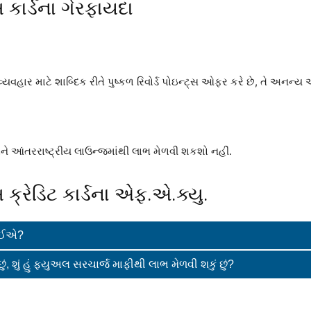
સ કાર્ડના ગેરફાયદા
વ્યવહાર માટે શાબ્દિક રીતે પુષ્કળ રિવોર્ડ પોઇન્ટ્સ ઓફર કરે છે, તે અનન
 આંતરરાષ્ટ્રીય લાઉન્જમાંથી લાભ મેળવી શકશો નહીં.
લસ ક્રેડિટ કાર્ડના એફ.એ.ક્યુ.
જોઈએ?
છું, શું હું ફ્યુઅલ સરચાર્જ માફીથી લાભ મેળવી શકું છું?