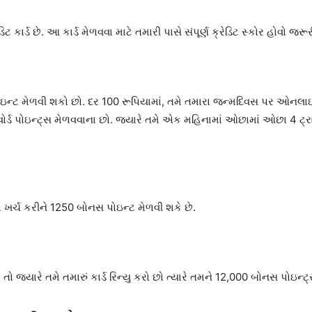
ટ કાર્ડ છે. આ કાર્ડ મેળવવા માટે તમારી પાસે સંપૂર્ણ ક્રેડિટ સ્કોર હોવો જરૂ
ડ પોઇન્ટ મેળવી શકો છો. દર 100 રૂપિયામાં, તમે તમારા જન્મદિવસ પર ઓનલાઇન
5 રિવોર્ડ પોઇન્ટ્સ મેળવવાના છો. જ્યારે તમે એક મહિનામાં ઓછામાં ઓછા 4 ટ
 ખર્ચ કરીને 1250 બોનસ પોઇન્ટ મેળવી શકે છે.
તો જ્યારે તમે તમારું કાર્ડ રિન્યુ કરો છો ત્યારે તમને 12,000 બોનસ પોઇન