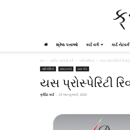
ક્
શ્રેષ્ઠ પત્તાઓ
કાર્ડ વર્ગ
કાર્ડ નેટવર્ક
ઘર
ક્રેડિટ કાર્ડનો વર્ગ
પારિતોષિકો
યસ પ્રોસ્પેરિટી રિવોર્ડ
પારિતોષિકો
માસ્ટરકાર્ડ
યસ બેંક
યસ પ્રોસ્પેરિટી રિવો
ક્રેડિટ કાર્ડ
-
23 જાન્યુઆરી, 2020