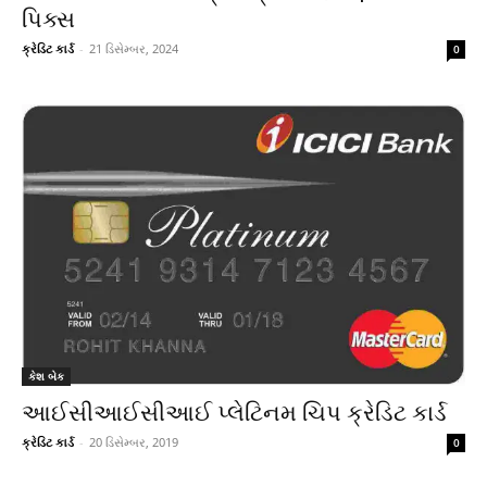
પિક્સ
ક્રેડિટ કાર્ડ
-
21 ડિસેમ્બર, 2024
0
કેશ બેક
આઈસીઆઈસીઆઈ પ્લેટિનમ ચિપ ક્રેડિટ કાર્ડ
ક્રેડિટ કાર્ડ
-
20 ડિસેમ્બર, 2019
0