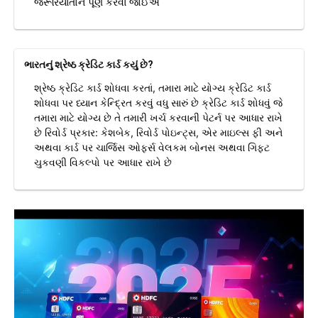
જરૂરિયાતોને પૂર્ણ કરવા જોઈએ
ભારતનું શ્રેષ્ઠ ક્રેડિટ કાર્ડ કયું છે?
શ્રેષ્ઠ ક્રેડિટ કાર્ડ શોધવા કરતાં, તમારા માટે યોગ્ય ક્રેડિટ કાર્ડ
શોધવા પર ધ્યાન કેન્દ્રિત કરવું વધુ સારું છે ક્રેડિટ કાર્ડ શોધવું જે
તમારા માટે યોગ્ય છે તે તમારી ખર્ચ કરવાની પેટર્ન પર આધાર રાખે
છે રિવોર્ડ પ્રકાર: કેશબેક, રિવોર્ડ પોઇન્ટ્સ, એર માઇલ્સ ફી અને
અથવા કાર્ડ પર ચાર્જિસ ઓફર્સ વેલકમ બોનસ અથવા ગિફ્ટ
ચુકવણી વિકલ્પો પર આધાર રાખે છે