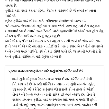
ન કરવાથી નાણાકીય ગડબડ થઈ શકે છે અને તેથી સાવચેત રહેવાનું એક
કારણ છે.
ક્રેડિટ કાર્ડ પસંદ કરતા પહેલા, કેટલાક પાસાઓ છે જે તમારે તપાસવા
જોઈએ.
શ્રેષ્ઠ ક્રેડિટ કાર્ડ શોધવા માટે, નોંધપાત્ર સંશોધનની જરૂર છે.
તમે ક્યારેય ઉપયોગમાં નહીં લો અથવા જેનો લાભ નહીં લો તેને મહત્તમ
બનાવવાને બદલે તમારી જરૂરિયાતો અને જીવનશૈલીને બંધબેસતા હોય તેવું
યોગ્ય ક્રેડિટ કાર્ડ પસંદ કરવું મહત્ત્વનું છે.
કોઈ એક ક્રેડિટ કાર્ડ અન્ય કરતા વધુ સારું નથી અને જે એક માટે સારું
છે તે બધા લોકો માટે વધુ સારું ન હોઈ શકે. પરંતુ તમારા વિકલ્પોને સમજીને
અને યોગ્ય પ્રશ્નો પૂછીને, તમે તે કાર્ડ શોધી શકો છો જે તમારી ખર્ચની ટેવો
અને ક્રેડિટ પરિસ્થિતિ માટે શ્રેષ્ઠ યોગ્ય છે.
પ્રથમ વખતના ઋણલેનાર માટે કયું શ્રેષ્ઠ ક્રેડિટ કાર્ડ છે?
જ્યાં સુધી એફઆઈઆર-ટાઇમ ઋણ લેનાર ક્રેડિટ કાર્ડ કેવી
રીતે કામ કરે છે તેનાથી પરિચિત ન થાય ત્યાં સુધી સાવચેત રહેવું
વધુ સારું છે. જે ક્રેડિટ કાર્ડ્સમાં જોડાવાની ફી ન હોય કે ઓછી
હોય અને શૂન્ય અથવા નાની વાર્ષિક ફી અને વ્યાજ દર હોય તે
પ્રથમ વખતના ક્રેડિટ કાર્ડ અરજદાર માટે પ્રથમ પસંદગી હોવી
જોઈએ. તદુપરાંત, કાર્ડની લાક્ષણિકતાઓ અને લાભો કાર્ડધારકની