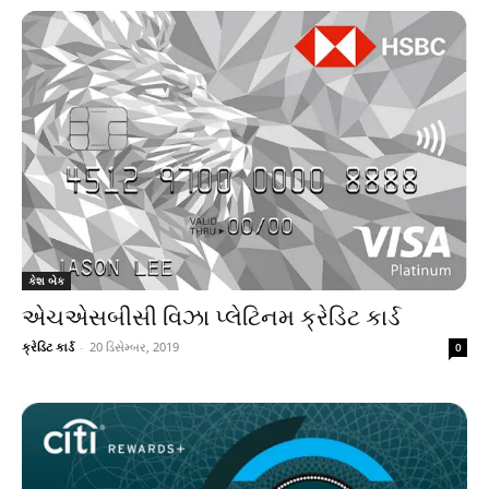
કેશ બેક
એચએસબીસી વિઝા પ્લેટિનમ ક્રેડિટ કાર્ડ
ક્રેડિટ કાર્ડ
-
20 ડિસેમ્બર, 2019
0