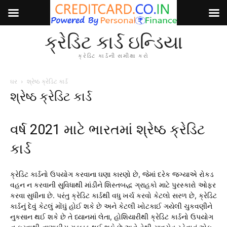
ક્રેડિટ કાર્ડ ઇન્ડિયા
ક્રેડિટ કાર્ડની સમીક્ષા કરો
ઘર
શ્રેષ્ઠ ક્રેડિટ કાર્ડ
શ્રેષ્ઠ ક્રેડિટ કાર્ડ
વર્ષ 2021 માટે ભારતમાં શ્રેષ્ઠ ક્રેડિટ
કાર્ડ
ક્રેડિટ કાર્ડનો ઉપયોગ કરવાના ઘણા કારણો છે, જેમાં દરેક જગ્યાએ રોકડ
વહન ન કરવાની સુવિધાથી માંડીને શિસ્તબદ્ધ ગ્રાહકો માટે પુરસ્કારો ઓફર
કરવા સુધીના છે. પરંતુ ક્રેડિટ કાર્ડથી વધુ ખર્ચ કરવો કેટલો સરળ છે, ક્રેડિટ
કાર્ડનું દેવું કેટલું મોંઘું હોઈ શકે છે અને કેટલી ખોટકાઈ ગયેલી ચુકવણીને
નુકસાન થઈ શકે છે તે ધ્યાનમાં લેતા, હોશિયારીથી ક્રેડિટ કાર્ડનો ઉપયોગ