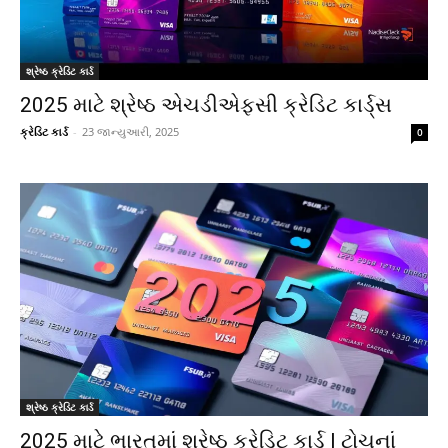
શ્રેષ્ઠ ક્રેડિટ કાર્ડ
2025 માટે શ્રેષ્ઠ એચડીએફસી ક્રેડિટ કાર્ડ્સ
ક્રેડિટ કાર્ડ
-
23 જાન્યુઆરી, 2025
0
શ્રેષ્ઠ ક્રેડિટ કાર્ડ
2025 માટે ભારતમાં શ્રેષ્ઠ ક્રેડિટ કાર્ડ | ટોચનાં