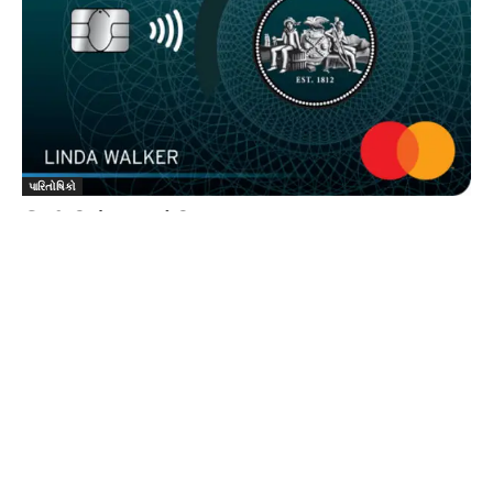
પારિતોષિકો
સિટી રિવોર્ડ્સ ક્રેડિટ કાર્ડ
ક્રેડિટ કાર્ડ
-
18 ડિસેમ્બર, 2019
0