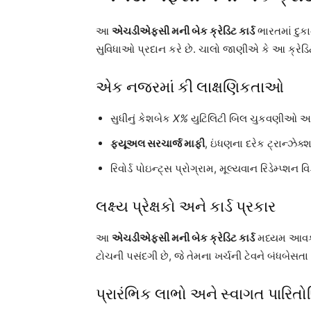
આ
એચડીએફસી મની બેક ક્રેડિટ કાર્ડ
ભારતમાં દુક
સુવિધાઓ પ્રદાન કરે છે. ચાલો જાણીએ કે આ ક્રેડિટ ક
એક નજરમાં કી લાક્ષણિકતાઓ
સુધીનું કેશબેક
X%
યુટિલિટી બિલ ચુકવણીઓ અને 
ફ્યૂઅલ સરચાર્જ માફી
, ઇંધણના દરેક ટ્રાન્ઝેક્
રિવોર્ડ પોઇન્ટ્સ પ્રોગ્રામ, મૂલ્યવાન રિડેમ્પ્શન વ
લક્ષ્ય પ્રેક્ષકો અને કાર્ડ પ્રકાર
આ
એચડીએફસી મની બેક ક્રેડિટ કાર્ડ
મધ્યમ આવક ધર
ટોચની પસંદગી છે, જે તેમના ખર્ચની ટેવને બંધબેસતા લ
પ્રારંભિક લાભો અને સ્વાગત પારિતો