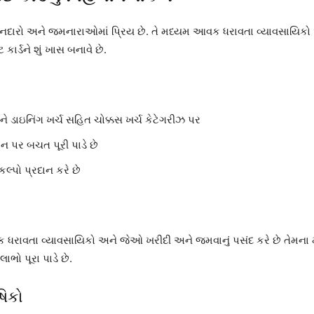
ાનદારો અને જમનારાઓમાં પ્રિય છે. તે મધ્યમ આવક ધરાવતા વ્યાવસાયિકો 
ાર્ડને શું ખાસ બનાવે છે.
ડાઇનિંગ ખર્ચ સહિત ચોક્કસ ખર્ચ કેટેગરીઝ પર
શન પર બચત પૂરી પાડે છે
િકલ્પો પ્રદાન કરે છે
ાવતા વ્યાવસાયિકો અને જેઓ ખરીદી અને જમવાનું પસંદ કરે છે તેમના માટે ય
ાભો પૂરા પાડે છે.
ષિકો