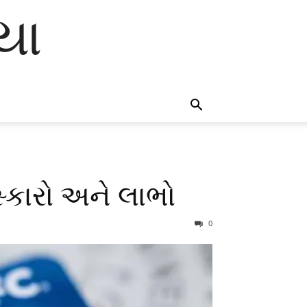
િયા
સ્કારો અને લાભો
0