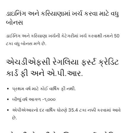
ડાઇનિંગ અને કરિયાણામાં ખર્ચ કરવા માટે વધુ
બોનસ
ડાઈનિંગ અને કરિયાણા ખર્ચની કેટેગરીમાં ખર્ચ કરવાથી તમને 50
ટકા વધુ બોનસ મળે છે.
એચડીએફસી રેગલિયા ફર્સ્ટ ક્રેડિટ
કાર્ડ ફી અને એ.પી.આર.
પ્રથમ વર્ષ માટે કોઈ વાર્ષિક ફી નથી.
બીજું વર્ષ આગળ -૧,૦૦૦
એપીએઆરનો દર વાર્ષિક ધોરણે 35.4 ટકા નક્કી કરવામાં આવે
છે.