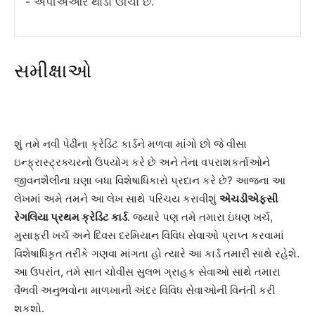
એપીએઆર થોડો ઊંચો છે.
સમીક્ષાઓ
શું તમે નવી પેઢીના ક્રેડિટ કાર્ડને મળવા માંગો છો જે વીસા
ઇન્ફ્રાસ્ટ્રક્ચરનો ઉપયોગ કરે છે અને તેના વપરાશકર્તાઓને
જીવનશૈલીના ઘણા બધા વિશેષાધિકારો પ્રદાન કરે છે? આજના આ
લેખમાં અમે તમને આ લેખ સાથે પરિચય કરાવીશું
એચડીએફસી
રેગલિયા પ્રથમ ક્રેડિટ કાર્ડ
. જ્યારે પણ તમે તમારા ઇંધણ ખર્ચ,
મુસાફરી ખર્ચ અને દિવસ દરમિયાન વિવિધ સેવાઓ પ્રાપ્ત કરવામાં
વિશેષાધિકૃત તરીકે ગણવા માંગતા હો ત્યારે આ કાર્ડ તમારી સાથે રહેશે.
આ ઉપરાંત, તમે સાત ચોવીસ સુલભ ગ્રાહક સેવાઓ સાથે તમારા
વૈભવી અનુભવોના માળખાની અંદર વિવિધ સેવાઓની વિનંતી કરી
શકશો.