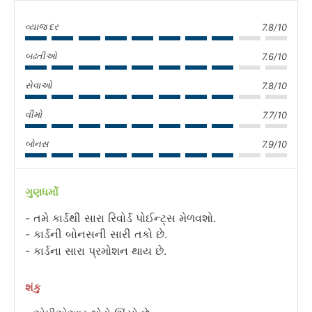
વ્યાજ દર
7.8/10
બઢતીઓ
7.6/10
સેવાઓ
7.8/10
વીમો
7.7/10
બોનસ
7.9/10
ગુણધર્મો
તમે કાર્ડથી સારા રિવોર્ડ પોઈન્ટ્સ મેળવશો.
કાર્ડની બોનસની સારી તકો છે.
કાર્ડના સારા પ્રમોશન થાય છે.
શંકુ