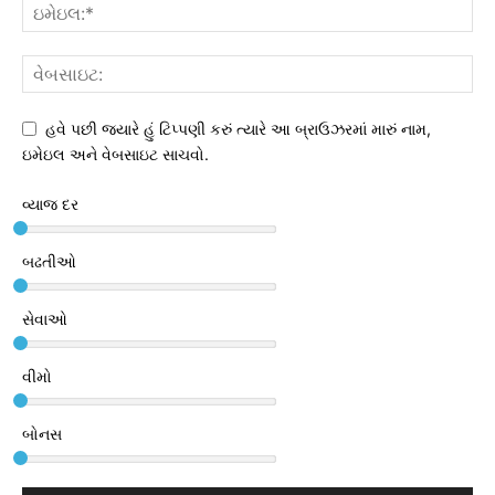
હવે પછી જ્યારે હું ટિપ્પણી કરું ત્યારે આ બ્રાઉઝરમાં મારું નામ,
ઇમેઇલ અને વેબસાઇટ સાચવો.
વ્યાજ દર
બઢતીઓ
સેવાઓ
વીમો
બોનસ