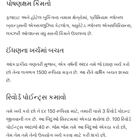
પોષણક્ષમ કિંમતો
ફ્લાઇટ અને હોટેલ બુકિંગના તમામ ક્ષેત્રોમાં, પ્રીમિયમ ગ્લોબલ
બ્રાન્ડ્સની એક્સક્લુઝિવ કેટલોગ, ક્યુરેટેડ ગ્લોબલ એક્સપિરિયન્સ,
લક્ઝરી ઓપ્શન્સ વધુ સસ્તી કિંમતે ઉપલબ્ધ છે.
ઈંધણના ખર્ચમાં બચત
આંકડાકીય ગણતરી મુજબ, એક વર્ષની અંદર તમે જે ઇંધણ ખર્ચ કરો
છો તેના લગભગ 1500 રૂપિયા મફત છે. આ રીતે વાર્ષિક બચત શક્ય
છે.
રિવોર્ડ પોઈન્ટ્સ કમાવો
તમે ખર્ચ કરો છો તે દર 150 રૂપિયા માટે, તમારી પાસે 3 રિવોર્ડ પોઇન્ટ
જીતવાની તક છે. આ બિંદુઓ સિસ્ટમમાં એકઠાં થયેલાં છે. 100 રિવોર્ડ
પોઈન્ટ્સ અંદાજે 40 રૂ. જેમ જેમ તમે આ બિંદુઓ એકઠા કરો છો,
તેમ તેમ તમે તેનો ઉપયોગ ખર્ચ કરવા માટે કરી શકો છો.