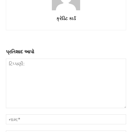
ક્રેડિટ કાર્ડ
પ્રતિશાદ આપો