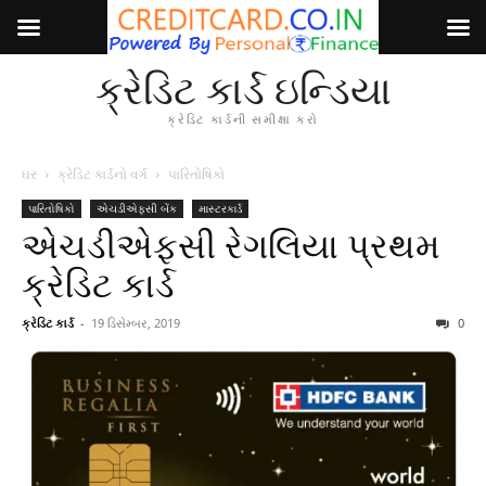
ક્રેડિટ કાર્ડ ઇન્ડિયા
ક્રેડિટ કાર્ડની સમીક્ષા કરો
ઘર
ક્રેડિટ કાર્ડનો વર્ગ
પારિતોષિકો
પારિતોષિકો
એચડીએફસી બેંક
માસ્ટરકાર્ડ
એચડીએફસી રેગલિયા પ્રથમ
ક્રેડિટ કાર્ડ
ક્રેડિટ કાર્ડ
-
19 ડિસેમ્બર, 2019
0