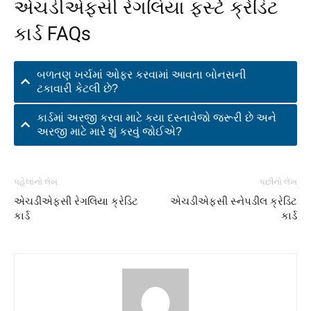
એચડીએફસી રેગલિયા ફર્સ્ટ ક્રેડિટ
કાર્ડ FAQs
બળતણ ખર્ચમાં ઓફર કરવામાં આવતા બોનસની
ટકાવારી કેટલી છે?
કાર્ડમાં અરજી કરવા માટે કયા દસ્તાવેજો જરૂરી છે અને
અરજી માટે મારે શું કરવું જોઈએ?
પહેલાંનો લેખ
પછીનો લેખ
એચડીએફસી રેગલિયા ક્રેડિટ
એચડીએફસી સ્નેપડીલ ક્રેડિટ
કાર્ડ
કાર્ડ