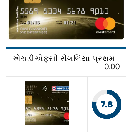
એચડીએફસી રીગલિયા પ્રથમ
0.00
7.8